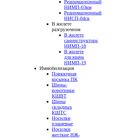
Реанимационный
НИМП-03км
Реанимационный
НИСП-04ск
В жилете
разгрузочном
В жилете
санинструктора
НИМП-18
В жилете
для врача
НИМП-19
Иммобилизация
Повязочная
косынка ПК
Шины-
воротники
КШВТ
Шины
складных
КШТС
Носилки
плащевые
Носилки
жесткие НЖ-