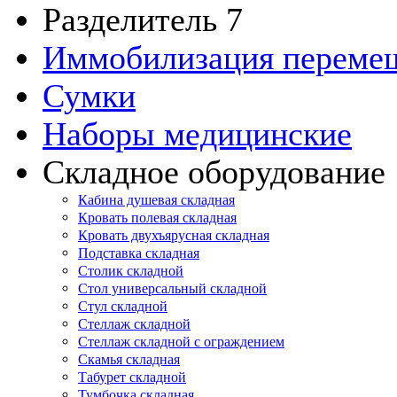
Разделитель 7
Иммобилизация переме
Сумки
Наборы медицинские
Складное оборудование
Кабина душевая складная
Кровать полевая складная
Кровать двухъярусная складная
Подставка складная
Столик складной
Стол универсальный складной
Стул складной
Стеллаж складной
Стеллаж складной с ограждением
Скамья складная
Табурет складной
Тумбочка складная