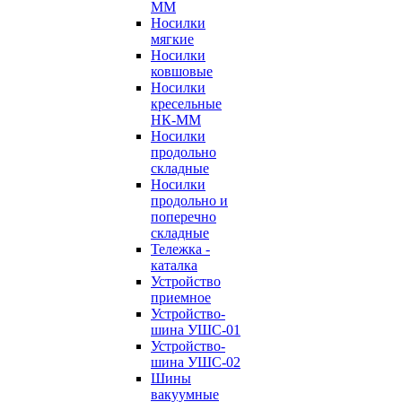
ММ
Носилки
мягкие
Носилки
ковшовые
Носилки
кресельные
НК-ММ
Носилки
продольно
складные
Носилки
продольно и
поперечно
складные
Тележка -
каталка
Устройство
приемное
Устройство-
шина УШС-01
Устройство-
шина УШС-02
Шины
вакуумные