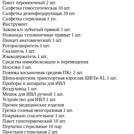
Пакет перевязочный
2 шт.
Салфетка гемостатическая
10 шт.
Салфетка дезинфицирующая
20 шт.
Салфетка стерильная
1 уп.
Инструмент
Зажим к/о зубчатый прямой
1 шт.
Ножницы тупоконечные прямые
1 шт.
Пинцет анатомический
1 шт.
Роторасширитель
1 шт.
Скальпель
1 шт.
Языкодержатель
1 шт.
Средства иммобилизации и перемещения
Носилки 1 шт.
Повязка косыночная средняя ПКс
2 шт.
Шина-
воротник транспортная
взрослая ШВТв-
XL
1 шт.
Приборы и аппараты для ИВЛ
Воздуховод
1 шт.
Мешок для ИВЛ ручной
1 шт.
Устройство для ИВЛ 1 шт.
Прочие медицинские изделия
Грелка солевая многоразовая
1 шт.
Покрывало спасательное
1 шт.
Пакет гипотермический
10 шт.
Перчатки стерильные
10 пар
Простыня стерильная
2 шт.