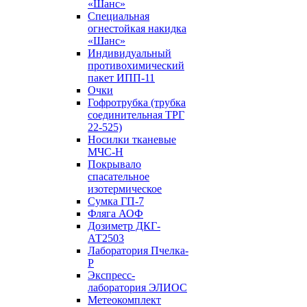
«Шанс»
Специальная
огнестойкая накидка
«Шанс»
Индивидуальный
противохимический
пакет ИПП-11
Очки
Гофротрубка (трубка
соединительная ТРГ
22-525)
Носилки тканевые
МЧС-Н
Покрывало
спасательное
изотермическое
Сумка ГП-7
Фляга АОФ
Дозиметр ДКГ-
АТ2503
Лаборатория Пчелка-
Р
Экспресс-
лаборатория ЭЛИОС
Метеокомплект