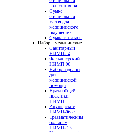
специальная
коллективная
Сумка
специальная
малая для
медицинского
имущества
Сумка санитара
Наборы медицинские
Cанитарный
НИМП-14
Фельдшерский
НИМП-08
Набор изделий
для
медицинской
помощи
Врача общей
практики
НИМП-11
Акушерский
НИМП-06сс
Травматическим
больным
НИМП- 13