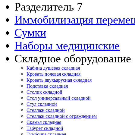
Разделитель 7
Иммобилизация переме
Сумки
Наборы медицинские
Складное оборудование
Кабина душевая складная
Кровать полевая складная
Кровать двухъярусная складная
Подставка складная
Столик складной
Стол универсальный складной
Стул складной
Стеллаж складной
Стеллаж складной с ограждением
Скамья складная
Табурет складной
Тумбочка складная