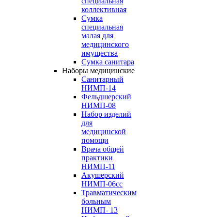
специальная
коллективная
Сумка
специальная
малая для
медицинского
имущества
Сумка санитара
Наборы медицинские
Cанитарный
НИМП-14
Фельдшерский
НИМП-08
Набор изделий
для
медицинской
помощи
Врача общей
практики
НИМП-11
Акушерский
НИМП-06сс
Травматическим
больным
НИМП- 13