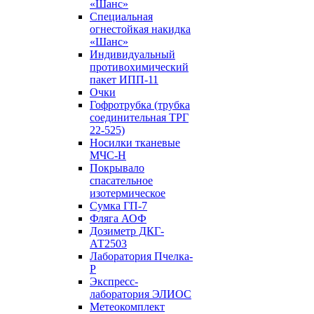
«Шанс»
Специальная
огнестойкая накидка
«Шанс»
Индивидуальный
противохимический
пакет ИПП-11
Очки
Гофротрубка (трубка
соединительная ТРГ
22-525)
Носилки тканевые
МЧС-Н
Покрывало
спасательное
изотермическое
Сумка ГП-7
Фляга АОФ
Дозиметр ДКГ-
АТ2503
Лаборатория Пчелка-
Р
Экспресс-
лаборатория ЭЛИОС
Метеокомплект