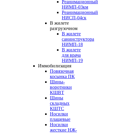
Реанимационный
НИМП-03км
Реанимационный
НИСП-04ск
В жилете
разгрузочном
В жилете
санинструктора
НИМП-18
В жилете
для врача
НИМП-19
Иммобилизация
Повязочная
косынка ПК
Шины-
воротники
КШВТ
Шины
складных
КШТС
Носилки
плащевые
Носилки
жесткие НЖ-