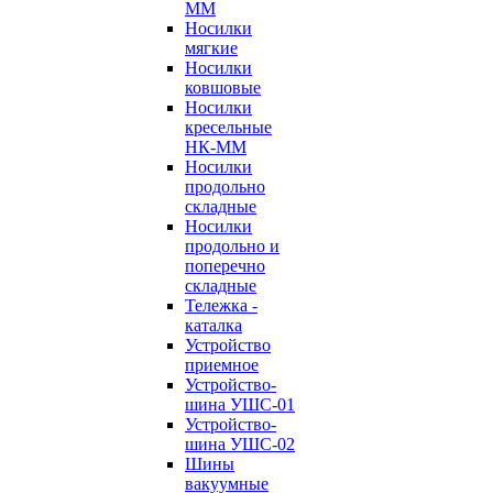
ММ
Носилки
мягкие
Носилки
ковшовые
Носилки
кресельные
НК-ММ
Носилки
продольно
складные
Носилки
продольно и
поперечно
складные
Тележка -
каталка
Устройство
приемное
Устройство-
шина УШС-01
Устройство-
шина УШС-02
Шины
вакуумные