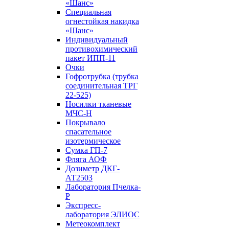
«Шанс»
Специальная
огнестойкая накидка
«Шанс»
Индивидуальный
противохимический
пакет ИПП-11
Очки
Гофротрубка (трубка
соединительная ТРГ
22-525)
Носилки тканевые
МЧС-Н
Покрывало
спасательное
изотермическое
Сумка ГП-7
Фляга АОФ
Дозиметр ДКГ-
АТ2503
Лаборатория Пчелка-
Р
Экспресс-
лаборатория ЭЛИОС
Метеокомплект