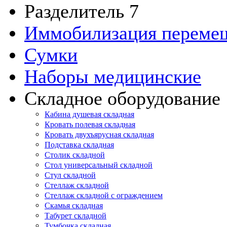
Разделитель 7
Иммобилизация переме
Сумки
Наборы медицинские
Складное оборудование
Кабина душевая складная
Кровать полевая складная
Кровать двухъярусная складная
Подставка складная
Столик складной
Стол универсальный складной
Стул складной
Стеллаж складной
Стеллаж складной с ограждением
Скамья складная
Табурет складной
Тумбочка складная