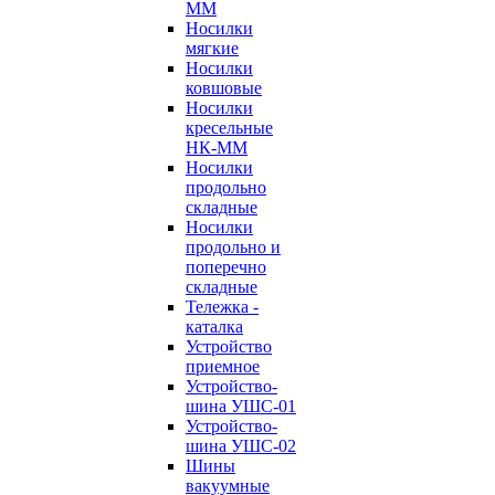
ММ
Носилки
мягкие
Носилки
ковшовые
Носилки
кресельные
НК-ММ
Носилки
продольно
складные
Носилки
продольно и
поперечно
складные
Тележка -
каталка
Устройство
приемное
Устройство-
шина УШС-01
Устройство-
шина УШС-02
Шины
вакуумные