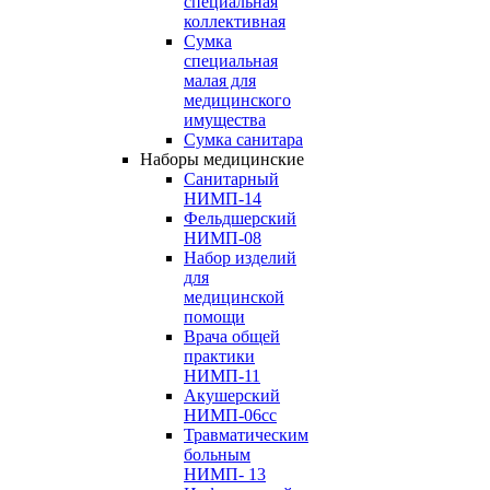
специальная
коллективная
Сумка
специальная
малая для
медицинского
имущества
Сумка санитара
Наборы медицинские
Cанитарный
НИМП-14
Фельдшерский
НИМП-08
Набор изделий
для
медицинской
помощи
Врача общей
практики
НИМП-11
Акушерский
НИМП-06сс
Травматическим
больным
НИМП- 13