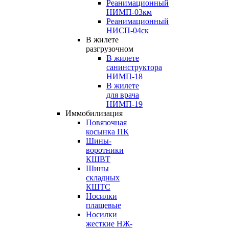
Реанимационный
НИМП-03км
Реанимационный
НИСП-04ск
В жилете
разгрузочном
В жилете
санинструктора
НИМП-18
В жилете
для врача
НИМП-19
Иммобилизация
Повязочная
косынка ПК
Шины-
воротники
КШВТ
Шины
складных
КШТС
Носилки
плащевые
Носилки
жесткие НЖ-